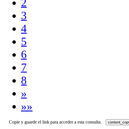
2
3
4
5
6
7
8
»
»»
Copie y guarde el link para acceder a esta consulta.
content_cop