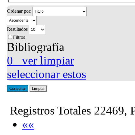
Ordenar por:
Resultados
Filtros
Bibliografía
0
ver
limpiar
seleccionar estos
Consultar
Limpiar
Registros Totales 22469, 
««