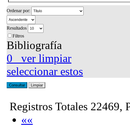
Ordenar por:
Resultados
Filtros
Bibliografía
0
ver
limpiar
seleccionar estos
Consultar
Limpiar
Registros Totales 22469, 
««