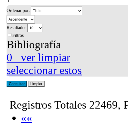
Ordenar por:
Resultados
Filtros
Bibliografía
0
ver
limpiar
seleccionar estos
Consultar
Limpiar
Registros Totales 22469,
««