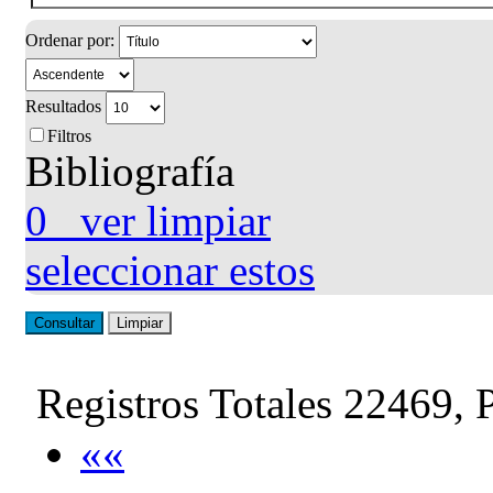
Ordenar por:
Resultados
Filtros
Bibliografía
0
ver
limpiar
seleccionar estos
Consultar
Limpiar
Registros Totales 22469, 
««