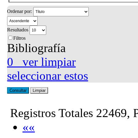
Ordenar por:
Resultados
Filtros
Bibliografía
0
ver
limpiar
seleccionar estos
Consultar
Limpiar
Registros Totales 22469, 
««