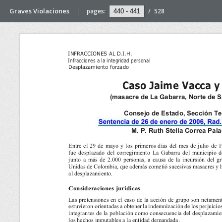
Graves Violaciones
pages:
/
528