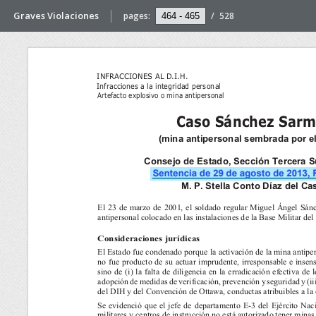
Graves Violaciones
pages:
/
528