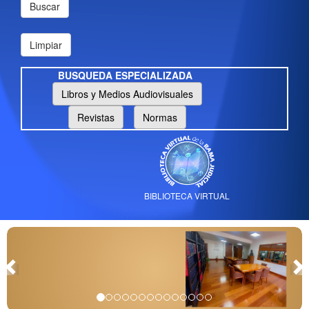
Buscar
Limpiar
BUSQUEDA ESPECIALIZADA
Libros y Medios Audiovisuales
Revistas
Normas
Conozca la Biblioteca del
Palacio de Justicia "Enrique
Low Murtra"
BIBLIOTECA VIRTUAL
Previous
N