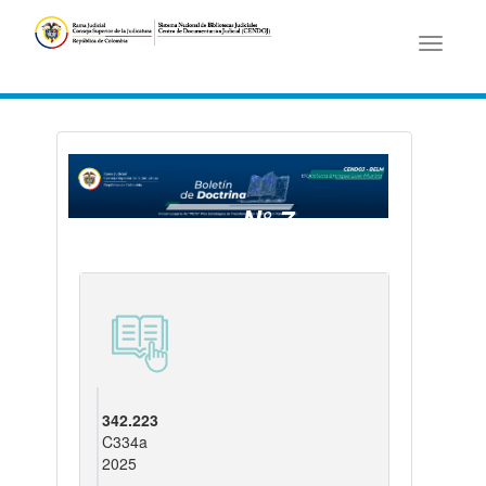
Toggle
navigati
N° 7
- 05/11/2025
342.223
C334a
2025