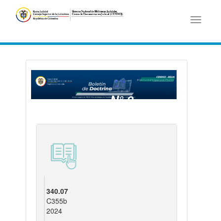
Toggle
navigati
N° 9
- 12/11/2025
340.07
C355b
2024