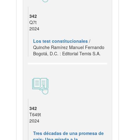
342
Q7t
2024
Los test constitucionales
/
Quinche Ramírez Manuel Fernando
Bogotá, D.C. : Editorial Temis S.A.
342
T649t
2024
Tres décadas de una promesa de
pais: Una mirada a la