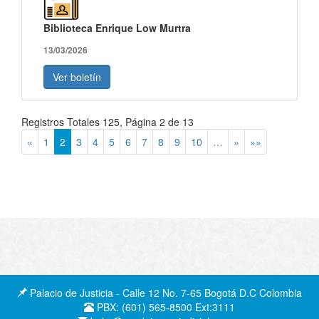
Biblioteca Enrique Low Murtra
13/03/2026
Ver boletín
Registros Totales 125, Página 2 de 13
«
1
2
3
4
5
6
7
8
9
10
…
»
»»
Palacio de Justicia - Calle 12 No. 7-65 Bogotá D.C Colombia
PBX: (601) 565-8500 Ext:3111