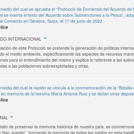
 medio del cual se aprueba el “Protocolo de Enmienda del Acuerdo de 
l se inserta el texto del Acuerdo sobre Subvenciones a la Pesca”, ado
el Comercio en Ginebra, Suiza, el 17 de junio de 2022
lica
expand_more
ADO INTERNACIONAL
ación de este Protocolo se pretende la generación de políticas interna
do el medio ambiente, específicamente las especies de recursos marino
nes para el entendimiento del mismo y explica lo referente a las subv
idas a las poblaciones sobreexplotadas y otras.
 medio del cual la nación se vincula a la conmemoración de la “Batalla
 en memoria de la heroína María Antonia Ruiz y se dictan otras dispos
lica
expand_more
ONAL
sito de preservar la memoria histórica de nuestro país, se conmemora
 de San Juanito”, honrando la memoria de todos los caídos en esta bata