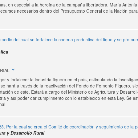
s, en especial a la heroína de la campaña libertadora, María Antonia 
s recursos necesarios dentro del Presupuesto General de la Nación para 
 medio del cual se fortalece la cadena productiva del fique y se promuev
lica
expand_more
TRIAL
r y fortalecer la industria fiquera en el país, estimulando la investigac
se hará a través de la reactivación del Fondo de Fomento Fiquero, sie
ación de este. Estará a cargo del Ministerio de Agricultura y Desarrollo
tria y así poder dar cumplimiento con lo establecido en esta Ley. Se es
nal
23.
Por la cual se crea el Comité de coordinación y seguimiento de la po
ura y Desarrollo Rural