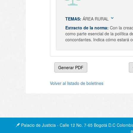
expand_more
TEMAS:
ÁREA RURAL
Extracto de la norma:
Con la creac
como parte esencial de la política 
concordantes. Indica cómo estará c
Generar PDF
Volver al listado de boletines
Palacio de Justicia - Calle 12 No. 7-65 Bogotá D.C Colombi
a