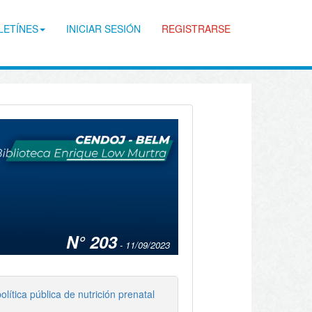
LETÍNES
INICIAR SESIÓN
REGISTRARSE
N° 203
- 11/09/2023
lítica pública de nutrición prenatal