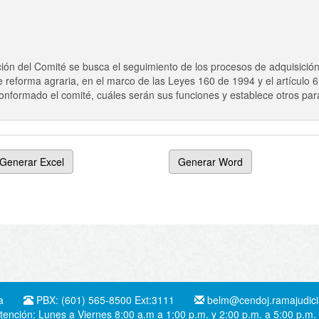
ión del Comité se busca el seguimiento de los procesos de adquisición
de reforma agraria, en el marco de las Leyes 160 de 1994 y el artículo
onformado el comité, cuáles serán sus funciones y establece otros pa
Generar Excel
Generar Word
a
PBX: (601) 565-8500 Ext:3111
belm@cendoj.ramajudicia
tención: Lunes a Viernes 8:00 a.m a 1:00 p.m. y 2:00 p.m. a 5:00 p.m.