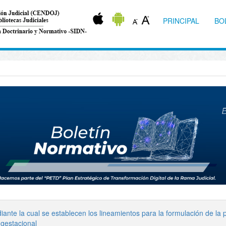
PRINCIPAL
BO
ante la cual se establecen los lineamientos para la formulación de la po
 gestacional