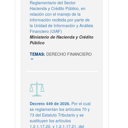
Reglamentario del Sector
Hacienda y Crédito Público, en
relación con el manejo de la
información recibida por parte de
la Unidad de Información y Análisis
Financiero (UIAF)
Ministerio de Hacienda y Crédito
Público
TEMAS:
DERECHO FINANCIERO
expand_more
Decreto 449 de 2026.
Por el cual
se reglamentan los artículos 70 y
73 del Estatuto Tributario y se
sustituyen los artículos
1.2.1.17.20. y 1.2.1.17.21. del