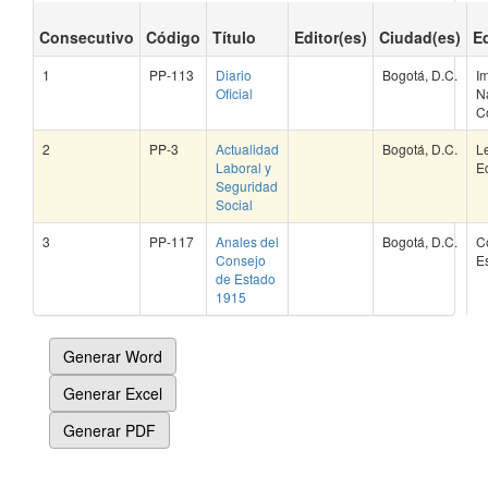
Consecutivo
Código
Título
Editor(es)
Ciudad(es)
Ed
1
PP-113
Diario
Bogotá, D.C.
I
Oficial
N
C
2
PP-3
Actualidad
Bogotá, D.C.
L
Laboral y
Ed
Seguridad
Social
3
PP-117
Anales del
Bogotá, D.C.
C
Consejo
E
de Estado
1915
Generar Word
Generar Excel
Generar PDF