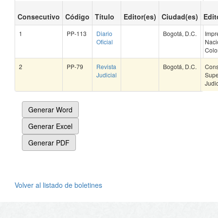
Consecutivo
Código
Título
Editor(es)
Ciudad(es)
Edit
1
PP-113
Diario
Bogotá, D.C.
Impr
Oficial
Naci
Colo
2
PP-79
Revista
Bogotá, D.C.
Cons
Judicial
Supe
Judi
Generar Word
Generar Excel
Generar PDF
Volver al listado de boletines