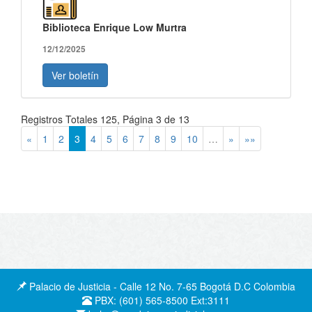
Biblioteca Enrique Low Murtra
12/12/2025
Ver boletín
Registros Totales 125, Página 3 de 13
«
1
2
3
4
5
6
7
8
9
10
…
»
»»
Palacio de Justicia - Calle 12 No. 7-65 Bogotá D.C Colombia
PBX: (601) 565-8500 Ext:3111